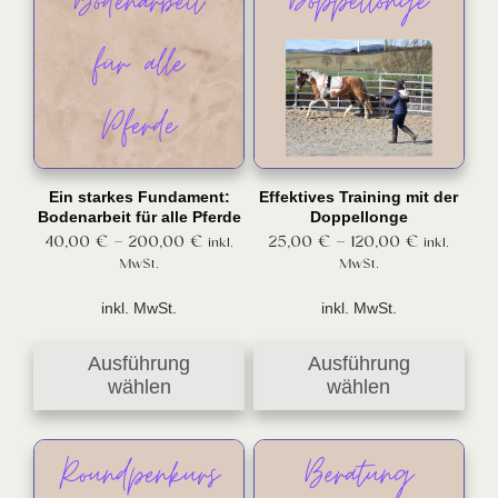
weist
weist
mehrere
mehrere
Varianten
Varianten
auf.
auf.
Die
Die
Optionen
Optionen
können
können
auf
auf
Ein starkes Fundament:
Effektives Training mit der
der
der
Bodenarbeit für alle Pferde
Doppellonge
40,00
€
–
200,00
€
25,00
€
–
120,00
€
Produktseite
Produktseite
inkl.
inkl.
MwSt.
MwSt.
gewählt
gewählt
werden
werden
inkl. MwSt.
inkl. MwSt.
Ausführung
Ausführung
wählen
wählen
Dieses
Dieses
Produkt
Produkt