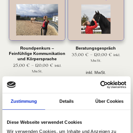
weist
weist
mehrere
mehrere
Varianten
Varianten
auf.
auf.
Die
Die
Optionen
Optionen
können
können
auf
auf
Roundpenkurs –
Beratungsgespräch
der
der
35,00
€
–
120,00
€
Feinfühlige Kommunikation
inkl.
Produktseite
Produktseite
und Körpersprache
MwSt.
25,00
€
–
120,00
€
inkl.
gewählt
gewählt
MwSt.
werden
werden
inkl. MwSt.
inkl. MwSt.
Ausführung
wählen
Ausführung
Zustimmung
Details
Über Cookies
wählen
Diese Webseite verwendet Cookies
Wir verwenden Cookies, um Inhalte und Anzeigen zu