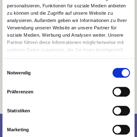
personalisieren, Funktionen für soziale Medien anbieten
zu können und die Zugriffe auf unsere Website zu
analysieren. Außerdem geben wir Informationen zu Ihrer
Verwendung unserer Website an unsere Partner für
soziale Medien, Werbung und Analysen weiter. Unsere
Partner führen diese Informationen möglicherweise mit
weiteren Daten zusammen, die Sie ihnen bereitgestellt
Training auf der Anlage
55,00
€
inkl. MwSt.
haben oder die sie im Rahmen Ihrer Nutzung der Dienste
gesammelt haben.
Einwilligungsauswahl
inkl. 19 % MwSt.
Notwendig
In den Warenkorb
Präferenzen
Statistiken
Marketing
Sichere Bezahlmöglichkeiten