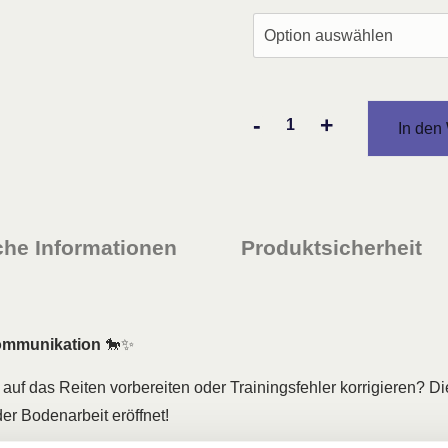
-
+
In den
Effektives
Training
mit
der
Doppellonge
che Informationen
Produktsicherheit
Menge
Kommunikation
🐎✨
s auf das Reiten vorbereiten oder Trainingsfehler korrigieren? D
r Bodenarbeit eröffnet!