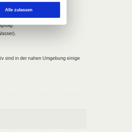
Alle zulassen
rd möglich (10€ pro Einheit).
ngstag.
Wasser).
tiv sind in der nahen Umgebung einige