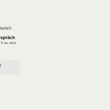
espräch
0
€
inkl. MwSt.
g