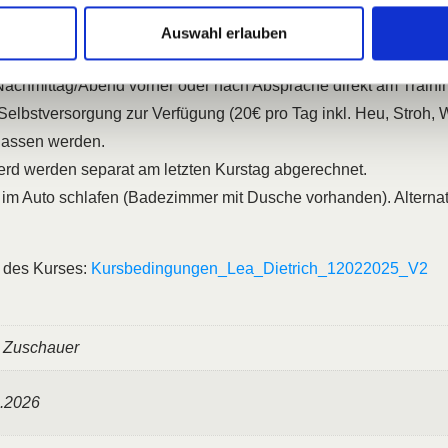
itigen Möglichkeiten der Doppellonge!
🚀🐴
Auswahl erlauben
chtseinheiten am Tag. Die Teilnahme ist auch mit einem Leihpfe
Nachmittag/Abend vorher oder nach Absprache direkt am Traini
Selbstversorgung zur Verfügung (20€ pro Tag inkl. Heu, Stroh, 
lassen werden.
erd werden separat am letzten Kurstag abgerechnet.
 im Auto schlafen (Badezimmer mit Dusche vorhanden). Alterna
 des Kurses:
Kursbedingungen_Lea_Dietrich_12022025_V2
, Zuschauer
3.2026