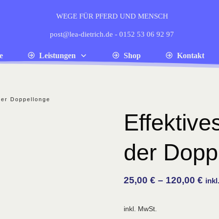
WEGE FÜR PFERD UND MENSCH
post@lea-dietrich.de - 0152 53 06 92 97
e
Leistungen
Shop
Kontakt
 der Doppellonge
Effektive
der Dopp
25,00
€
–
120,00
€
ink
inkl. MwSt.