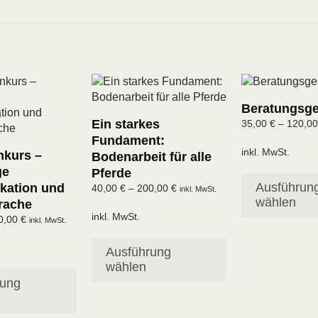
Dieses
Dieses
Produkt
Produkt
Beratungsg
weist
weist
Ein starkes
35,00
€
–
120,0
mehrere
mehrere
Fundament:
Varianten
Varianten
inkl. MwSt.
kurs –
Bodenarbeit für alle
auf.
auf.
ge
Pferde
Die
Die
Ausführun
ation und
40,00
€
–
200,00
€
Optionen
Optionen
inkl. MwSt.
wählen
rache
können
können
inkl. MwSt.
0,00
€
auf
auf
inkl. MwSt.
der
der
Ausführung
e
Produktseite
Produktseite
wählen
gewählt
gewählt
rung
werden
werden