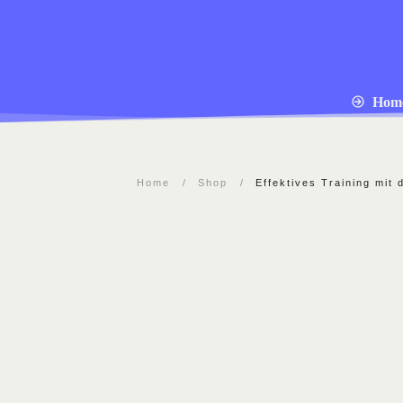
Hom
Home
/
Shop
/
Effektives Training mit