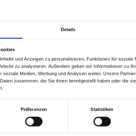
t du eine
fundierte Einführung in die Technik und Handhab
erbessern oder dein Pferd gymnastizieren möchtest – die Arbeit
Details
ing abwechslungsreicher gestalten möchten
Cookies
t Pferden verfeinern wollen
nd auf sicher erlernen möchten
nhalte und Anzeigen zu personalisieren, Funktionen für soziale
Website zu analysieren. Außerdem geben wir Informationen zu I
r soziale Medien, Werbung und Analysen weiter. Unsere Partner
ür eine klare und feine Kommunikation
 Daten zusammen, die Sie ihnen bereitgestellt haben oder die s
n.
he
ferdeausbildung
für jedes Pferd
Präferenzen
Statistiken
 – für eine harmonische Zusammenarbeit zwischen dir und de