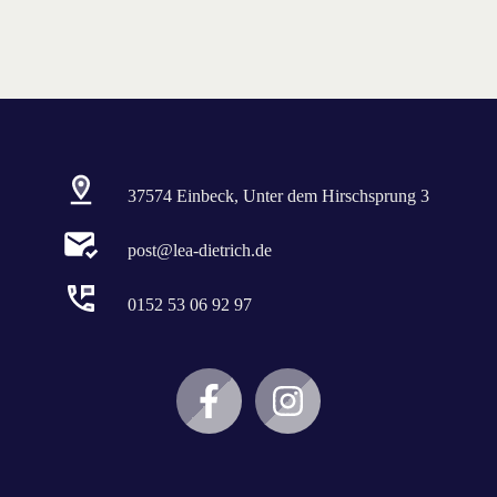
37574 Einbeck, Unter dem Hirschsprung 3
post@lea-dietrich.de
0152 53 06 92 97