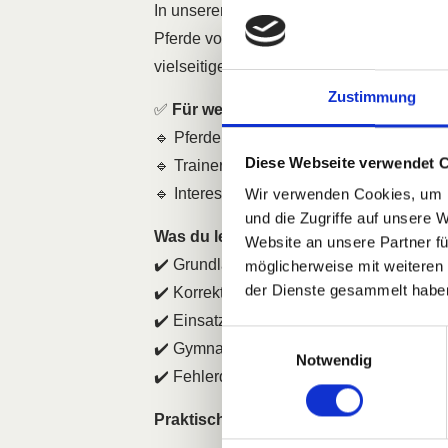
In unserem praxisnahen Lehrgang erhälts
Pferde vorbereiten, feine Hilfengebung v
vielseitige und effektive Schulung.
Zustimmung
✅
Für wen ist der Kurs geeignet?
🔹 Pferdebesitzer & Reiter, die ihr Train
Diese Webseite verwendet 
🔹 Trainer & Ausbilder, die ihre Arbeit mi
🔹 Interessierte, die die Technik von Gru
Wir verwenden Cookies, um I
und die Zugriffe auf unsere 
Was du lernst:
Website an unsere Partner fü
✔️ Grundlagen der Doppellongenführung f
möglicherweise mit weiteren
der Dienste gesammelt habe
✔️ Korrekte Hilfengebung & Körpersprac
✔️ Einsatz der Doppellonge in der Jungp
Einwilligungsauswahl
✔️ Gymnastizierende & lösende Übungen 
Notwendig
✔️ Fehlerquellen erkennen & vermeiden
Praktisch, verständlich & individuell