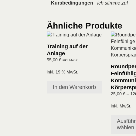
Kursbedingungen
Ich stimme zu!
Ähnliche Produkte
Dieses
Produkt
Training auf der
weist
Anlage
mehrere
55,00
€
inkl. MwSt.
Varianten
Roundpen
auf.
inkl. 19 % MwSt.
Feinfühli
Die
Kommunik
Optionen
In den Warenkorb
Körpersp
können
25,00
€
–
12
auf
der
inkl. MwSt.
Produktseit
gewählt
Ausfüh
werden
wählen